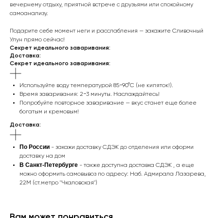
вечернему отдыху, приятной встрече с друзьями или спокойному
самоанализу.
Подарите себе момент неги и расслабления — закажите Сливочный
Улун прямо сейчас!
Секрет идеального заваривания:
Доставка:
Секрет идеального заваривания:
Используйте воду температурой 85−90°C (не кипяток!).
Время заваривания: 2−3 минуты. Наслаждайтесь!
Попробуйте повторное заваривание — вкус станет еще более
богатым и кремовым!
Доставка:
По России
- закажи доставку СДЭК до отделения или оформи
доставку на дом
В Санкт-Петербурге
- также доступна доставка СДЭК , а еще
можно оформить самовывоз по адресу: Наб. Адмирала Лазарева,
22М (ст.метро "Чкаловская")
Вам может понравиться