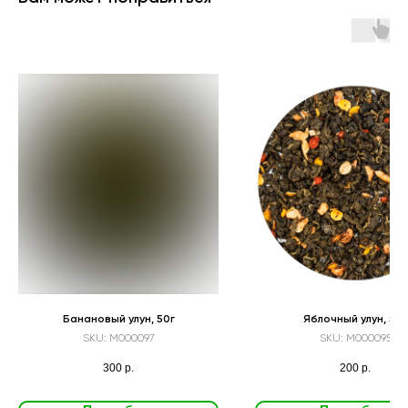
Банановый улун, 50г
Яблочный улун, 50г
SKU:
M000097
SKU:
M000095
300
р.
200
р.