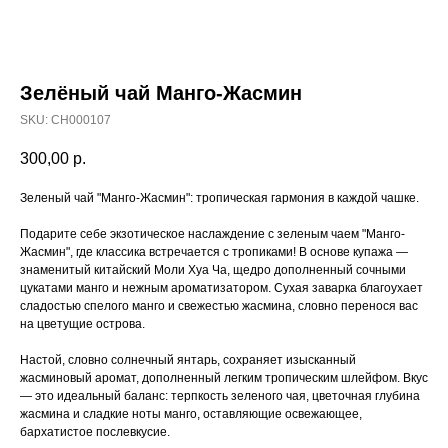
Зелёный чай Манго-Жасмин
SKU:
CH000107
300,00
р.
Зеленый чай "Манго-Жасмин": тропическая гармония в каждой чашке.
Подарите себе экзотическое наслаждение с зеленым чаем "Манго-
Жасмин", где классика встречается с тропиками! В основе купажа —
знаменитый китайский Моли Хуа Ча, щедро дополненный сочными
цукатами манго и нежным ароматизатором. Сухая заварка благоухает
сладостью спелого манго и свежестью жасмина, словно перенося вас
на цветущие острова.
Настой, словно солнечный янтарь, сохраняет изысканный
жасминовый аромат, дополненный легким тропическим шлейфом. Вкус
— это идеальный баланс: терпкость зеленого чая, цветочная глубина
жасмина и сладкие ноты манго, оставляющие освежающее,
бархатистое послевкусие.