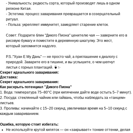
- Уникальность: редкость сорта, который производят лишь в одном
регионе Китая.
- Эстетика: процесс заваривания превращается в созерцательный
ритуал.
- Польза: укрепляет иммунитет, замедляет старение клеток.
Совет: Подарите блин "Дикого Пиона" ценителю чая — заверните его в
рисовую бумагу и поместите в деревянную шкатулку. Это жест,
который запомнится надолго.
P.S.:"Хуан Е Му Дань" — не просто чай, а приглашение к диалогу с
природой. Заварите его в тишине, и вы услышите, о чем шепчут
листья с горных плантаций. 🍵✨
Секрет идеального заваривания:
Доставка:
Секрет идеального заваривания:
Как раскрыть потенциал "Дикого Пиона"
1. Вода: температура 75–80°C (при кипячении дайте воде остыть 5–7 минут).
2. Посуда: стеклянный чайник или гайвань, чтобы наблюдать за «танцем»
листьев.
3. Проливы: начинайте с 15–20 секунд, увеличивая время на 5–10 секунд с
каждым завариванием.
Ошибка, которую стоит избегать:
Не используйте крутой кипяток — он «закрывает» тонкие оттенки, делая