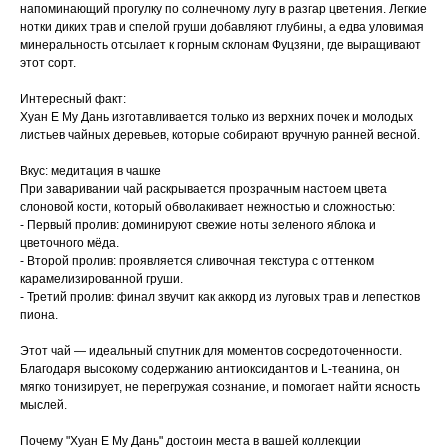
напоминающий прогулку по солнечному лугу в разгар цветения. Легкие
нотки диких трав и спелой груши добавляют глубины, а едва уловимая
минеральность отсылает к горным склонам Фуцзяни, где выращивают
этот сорт.
Интересный факт:
Хуан Е Му Дань изготавливается только из верхних почек и молодых
листьев чайных деревьев, которые собирают вручную ранней весной.
Вкус: медитация в чашке
При заваривании чай раскрывается прозрачным настоем цвета
слоновой кости, который обволакивает нежностью и сложностью:
- Первый пролив: доминируют свежие ноты зеленого яблока и
цветочного мёда.
- Второй пролив: проявляется сливочная текстура с оттенком
карамелизированной груши.
- Третий пролив: финал звучит как аккорд из луговых трав и лепестков
пиона.
Этот чай — идеальный спутник для моментов сосредоточенности.
Благодаря высокому содержанию антиоксидантов и L-теанина, он
мягко тонизирует, не перегружая сознание, и помогает найти ясность
мыслей.
Почему "Хуан Е Му Дань" достоин места в вашей коллекции