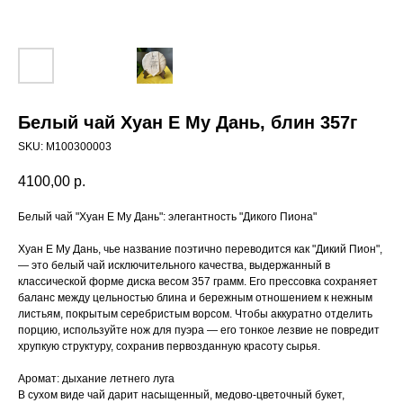
Белый чай Хуан Е Му Дань, блин 357г
SKU:
M100300003
4100,00
р.
Белый чай "Хуан Е Му Дань": элегантность "Дикого Пиона"
Хуан Е Му Дань, чье название поэтично переводится как "Дикий Пион",
— это белый чай исключительного качества, выдержанный в
классической форме диска весом 357 грамм. Его прессовка сохраняет
баланс между цельностью блина и бережным отношением к нежным
листьям, покрытым серебристым ворсом. Чтобы аккуратно отделить
порцию, используйте нож для пуэра — его тонкое лезвие не повредит
хрупкую структуру, сохранив первозданную красоту сырья.
Аромат: дыхание летнего луга
В сухом виде чай дарит насыщенный, медово-цветочный букет,