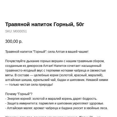
Травяной напиток Горный, 50г
SKU:
M000051
300,00
р.
Травяной напиток "Горный": сила Алтая в вашей чашке!
Почувствуйте дыхание горных вершин с нашим травяным сбором,
созданным из дикоросов Алтая! Напиток сочетает насыщенный
травянисто-ягодный вкус с терпкими нотками чабреца и свежестью
мяты. В составе — целебные корни (золотой, красный, маралий),
алтайская шишка, курильский чай, бадан и шиповник. Никакой химии
— только чистая сила природы!
Почему "Горный"?
- Энергия корней: золотой и маралий корень дарят бодрость.
- Защита иммунитета: пармелия и шиповник укрепляют здоровье.
- Алтайская магия: аромат чабреца и бадана уносит в хвойные леса.