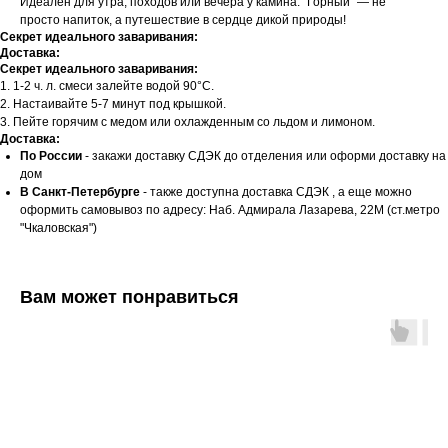
Идеален для утра, походов или вечера у камина. "Горный" — не
просто напиток, а путешествие в сердце дикой природы!
Секрет идеального заваривания:
Доставка:
Секрет идеального заваривания:
1. 1-2 ч. л. смеси залейте водой 90°C.
2. Настаивайте 5-7 минут под крышкой.
3. Пейте горячим с медом или охлажденным со льдом и лимоном.
Доставка:
По России
- закажи доставку СДЭК до отделения или оформи доставку на
дом
В Санкт-Петербурге
- также доступна доставка СДЭК , а еще можно
оформить самовывоз по адресу: Наб. Адмирала Лазарева, 22М (ст.метро
"Чкаловская")
Вам может понравиться