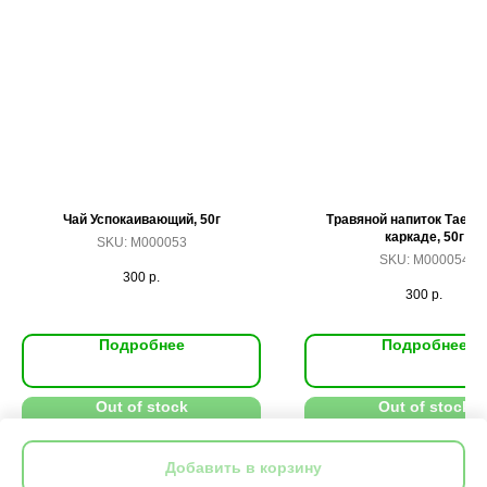
Чай Успокаивающий, 50г
Травяной напиток Таежн
каркаде, 50г
SKU:
M000053
SKU:
M000054
300
р.
300
р.
Подробнее
Подробнее
Out of stock
Out of stock
Добавить в корзину