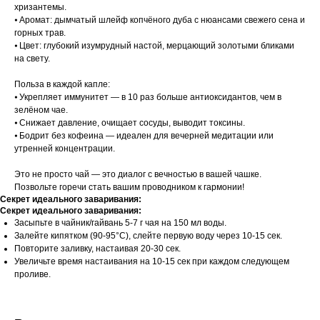
хризантемы.
⦁ Аромат: дымчатый шлейф копчёного дуба с нюансами свежего сена и
горных трав.
⦁ Цвет: глубокий изумрудный настой, мерцающий золотыми бликами
на свету.
Польза в каждой капле:
⦁ Укрепляет иммунитет — в 10 раз больше антиоксидантов, чем в
зелёном чае.
⦁ Снижает давление, очищает сосуды, выводит токсины.
⦁ Бодрит без кофеина — идеален для вечерней медитации или
утренней концентрации.
Это не просто чай — это диалог с вечностью в вашей чашке.
Позвольте горечи стать вашим проводником к гармонии!
Секрет идеального заваривания:
Секрет идеального заваривания:
Засыпьте в чайник/гайвань 5-7 г чая на 150 мл воды.
Залейте кипятком (90-95°C), слейте первую воду через 10-15 сек.
Повторите заливку, настаивая 20-30 сек.
Увеличьте время настаивания на 10-15 сек при каждом следующем
проливе.