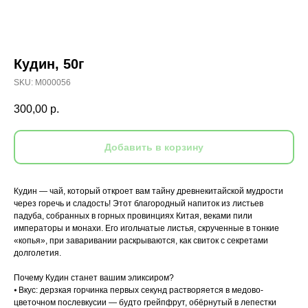
Кудин, 50г
SKU:
M000056
300,00
р.
Добавить в корзину
Кудин — чай, который откроет вам тайну древнекитайской мудрости
через горечь и сладость! Этот благородный напиток из листьев
падуба, собранных в горных провинциях Китая, веками пили
императоры и монахи. Его игольчатые листья, скрученные в тонкие
«копья», при заваривании раскрываются, как свиток с секретами
долголетия.
Почему Кудин станет вашим эликсиром?
⦁ Вкус: дерзкая горчинка первых секунд растворяется в медово-
цветочном послевкусии — будто грейпфрут, обёрнутый в лепестки