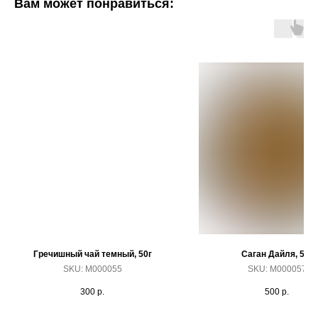
Вам может понравиться:
Гречишный чай темный, 50г
Саган Дайля, 50г
SKU:
M000055
SKU:
M000057
300
р.
500
р.