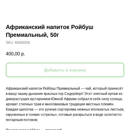
Африканский напиток Ройбуш
Премиальный, 50г
SKU:
M000058
400,00
р.
Добавить в корзину
Африканский напиток Ройбуш Премиальный — чай, который принесёт
в вашу чашку дыхание красных гор Седерберг! Этот элитный купаж из
дикорастущих кустарников Южной Африки собрал в себе силу солнца,
аромат степных трав и многовековые традиции местных племён.
Каждая щепотка — это ручная сортировка нежных игольчатых листьев,
скрученных в тонкие «стрелы», готовые раскрыться в воде золотисто-
янтарным потоком.