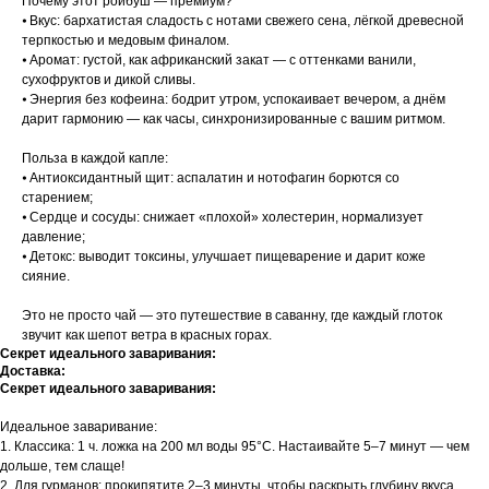
Почему этот ройбуш — премиум?
⦁ Вкус: бархатистая сладость с нотами свежего сена, лёгкой древесной
терпкостью и медовым финалом.
⦁ Аромат: густой, как африканский закат — с оттенками ванили,
сухофруктов и дикой сливы.
⦁ Энергия без кофеина: бодрит утром, успокаивает вечером, а днём
дарит гармонию — как часы, синхронизированные с вашим ритмом.
Польза в каждой капле:
⦁ Антиоксидантный щит: аспалатин и нотофагин борются со
старением;
⦁ Сердце и сосуды: снижает «плохой» холестерин, нормализует
давление;
⦁ Детокс: выводит токсины, улучшает пищеварение и дарит коже
сияние.
Это не просто чай — это путешествие в саванну, где каждый глоток
звучит как шепот ветра в красных горах.
Секрет идеального заваривания:
Доставка:
Секрет идеального заваривания:
Идеальное заваривание:
1. Классика: 1 ч. ложка на 200 мл воды 95°C. Настаивайте 5–7 минут — чем
дольше, тем слаще!
2. Для гурманов: прокипятите 2–3 минуты, чтобы раскрыть глубину вкуса.