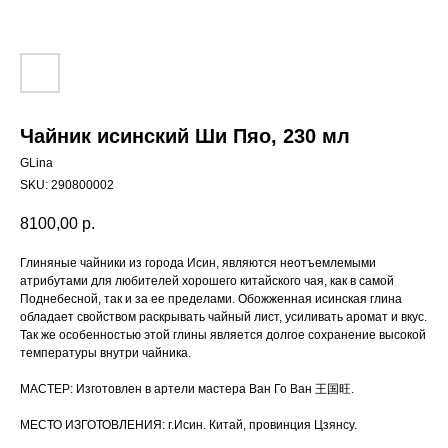
Чайник исинский Ши Пяо, 230 мл
GLina
SKU:
290800002
8100,00
р.
Глиняные чайники из города Исин, являются неотъемлемыми
атрибутами для любителей хорошего китайского чая, как в самой
Поднебесной, так и за ее пределами. Обожженная исинская глина
обладает свойством раскрывать чайный лист, усиливать аромат и вкус.
Так же особенностью этой глины является долгое сохранение высокой
температуры внутри чайника.
МАСТЕР: Изготовлен в артели мастера Ван Го Ван 王国旺.
МЕСТО ИЗГОТОВЛЕНИЯ: г.Исин. Китай, провинция Цзянсу.