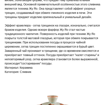
мягкие, облегающие формы, что придает ему привлекательный
внешний вид. Основной примечательной особенностью этого сливника
является техника Жу Яо. Она представляет собой эффект узорных
трещин, создаваемый при обжиге глиняного изделия в печи. Эти
трещины придают изделию оригинальный и уникальный дизайн.
Эффект кракелюра - сетка трещинок на глазури, изначально, считался
браком изделия. Однако вскоре фарфор Жу Яо стал частью
традиционного чаепития. Поверхность изделий при технике Жу Яо
покрыта толстой матовой глазурью, которая при обжиге покрывается
трещинками. При использовании посуды в процессе чайной
церемонии, сетка трещин постепенно окрашивается в бурый цвет.
Заваренный чай проникает в трещинки, где со временем окисляется и
приобретает темный оттенок. Посуда приобретает "налет старины" и
неповторимый узор, сетка кракелюра становится более выраженной,
происходит"состаривание" посуды.
Материал: Керамика
Категория: Сливник