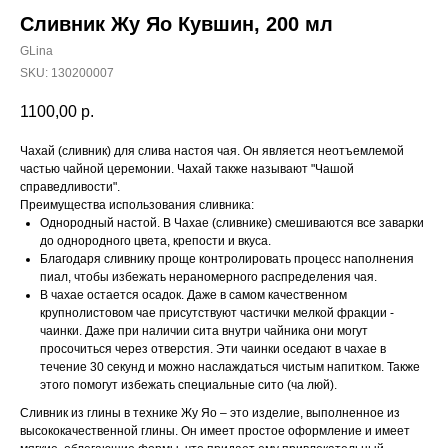
Сливник Жу Яо Кувшин, 200 мл
GLina
SKU:
130200007
1100,00
р.
Чахай (сливник) для слива настоя чая. Он является неотъемлемой
частью чайной церемонии. Чахай также называют "Чашой
справедливости".
Преимущества использования сливника:
Однородный настой. В Чахае (сливнике) смешиваются все заварки
до однородного цвета, крепости и вкуса.
Благодаря сливнику проще контролировать процесс наполнения
пиал, чтобы избежать нераномерного распределения чая.
В чахае остается осадок. Даже в самом качественном
крупнолистовом чае присутствуют частички мелкой фракции -
чаинки. Даже при наличии сита внутри чайника они могут
просочиться через отверстия. Эти чаинки оседают в чахае в
течение 30 секунд и можно наслаждаться чистым напитком. Также
этого помогут избежать специальные сито (ча люй).
Сливник из глины в технике Жу Яо – это изделие, выполненное из
высококачественной глины. Он имеет простое оформление и имеет