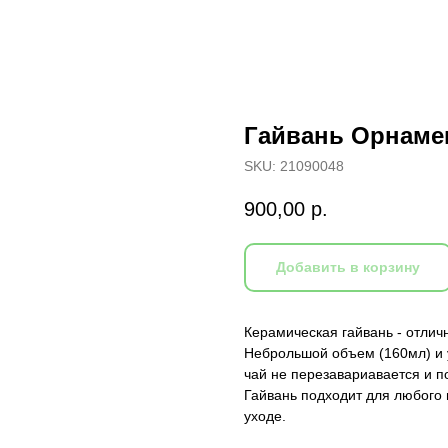
Гайвань Орнамен
SKU:
21090048
900,00
р.
Добавить в корзину
Керамическая гайвань - отлич
Неброльшой объем (160мл) и 
чай не перезавариавается и п
Гайвань подходит для любого в
уходе.