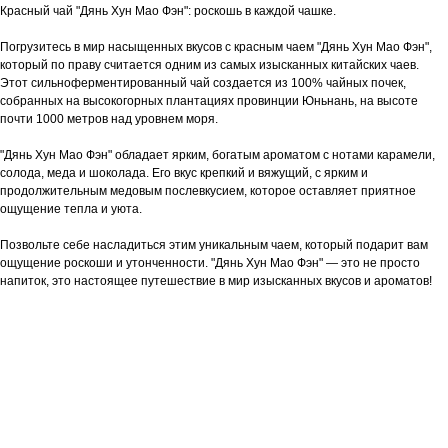
Красный чай "Дянь Хун Мао Фэн": роскошь в каждой чашке.
Погрузитесь в мир насыщенных вкусов с красным чаем "Дянь Хун Мао Фэн",
который по праву считается одним из самых изысканных китайских чаев.
Этот сильноферментированный чай создается из 100% чайных почек,
собранных на высокогорных плантациях провинции Юньнань, на высоте
почти 1000 метров над уровнем моря.
"Дянь Хун Мао Фэн" обладает ярким, богатым ароматом с нотами карамели,
солода, меда и шоколада. Его вкус крепкий и вяжущий, с ярким и
продолжительным медовым послевкусием, которое оставляет приятное
ощущение тепла и уюта.
Позвольте себе насладиться этим уникальным чаем, который подарит вам
ощущение роскоши и утонченности. "Дянь Хун Мао Фэн" — это не просто
напиток, это настоящее путешествие в мир изысканных вкусов и ароматов!