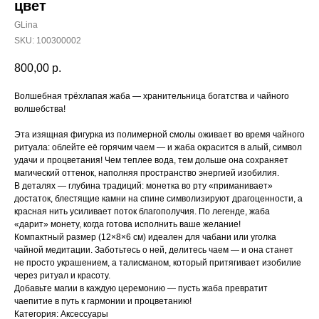
цвет
GLina
SKU:
100300002
800,00
р.
Волшебная трёхлапая жаба — хранительница богатства и чайного
волшебства!
Эта изящная фигурка из полимерной смолы оживает во время чайного
ритуала: облейте её горячим чаем — и жаба окрасится в алый, символ
удачи и процветания! Чем теплее вода, тем дольше она сохраняет
магический оттенок, наполняя пространство энергией изобилия.
В деталях — глубина традиций: монетка во рту «приманивает»
достаток, блестящие камни на спине символизируют драгоценности, а
красная нить усиливает поток благополучия. По легенде, жаба
«дарит» монету, когда готова исполнить ваше желание!
Компактный размер (12×8×6 см) идеален для чабани или уголка
чайной медитации. Заботьтесь о ней, делитесь чаем — и она станет
не просто украшением, а талисманом, который притягивает изобилие
через ритуал и красоту.
Добавьте магии в каждую церемонию — пусть жаба превратит
чаепитие в путь к гармонии и процветанию!
Категория: Аксессуары