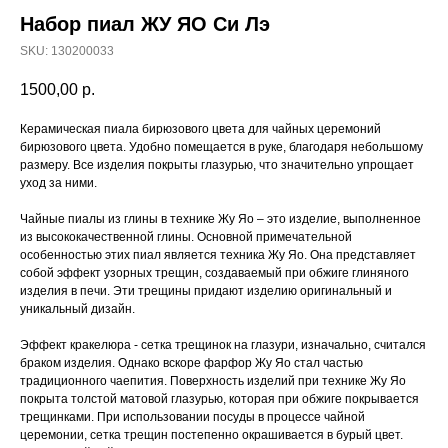
Набор пиал ЖУ ЯО Си Лэ
SKU:
130200033
1500,00
р.
Керамическая пиала бирюзового цвета для чайных церемоний
бирюзового цвета. Удобно помещается в руке, благодаря небольшому
размеру. Все изделия покрыты глазурью, что значительно упрощает
уход за ними.
Чайные пиалы из глины в технике Жу Яо – это изделие, выполненное
из высококачественной глины. Основной примечательной
особенностью этих пиал является техника Жу Яо. Она представляет
собой эффект узорных трещин, создаваемый при обжиге глиняного
изделия в печи. Эти трещины придают изделию оригинальный и
уникальный дизайн.
Эффект кракелюра - сетка трещинок на глазури, изначально, считался
браком изделия. Однако вскоре фарфор Жу Яо стал частью
традиционного чаепития. Поверхность изделий при технике Жу Яо
покрыта толстой матовой глазурью, которая при обжиге покрывается
трещинками. При использовании посуды в процессе чайной
церемонии, сетка трещин постепенно окрашивается в бурый цвет.