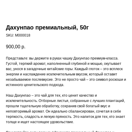
Дахунпао премиальный, 50г
SKU:
M000018
900,00
р.
Представьте: вы держите в руках чашку Дахунпао премиум-класса.
Густой, терпкий аромат, наполненный глубиной и мощью, окутывает
вас, унося в загадочные китайские горы. Каждый глоток – это всплеск
энергии и наслаждение исключительным вкусом, который оставит
незабываемое послевкусие. Это не просто чай – это символ роскоши и
истинного ценительского подхода.
Наш Дахунпао – это чай для тех, кто ценит качество и
исключительность. Отборные листья, собранные с лучших плантаций,
прошли тщательную обработку, сохранив свой богатый вкус и
неповторимый аромат. Он идеально сбалансирован, сочетая в себе
терпкость, сладость и легкую пряность. Это напиток для тех, кто знает
толще и ищет настоящее удовольствие.