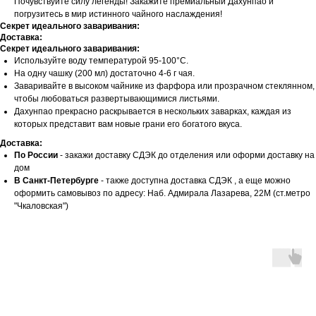
Почувствуйте силу легенды! Закажите премиальный Дахунпао и
погрузитесь в мир истинного чайного наслаждения!
Секрет идеального заваривания:
Доставка:
Секрет идеального заваривания:
Используйте воду температурой 95-100°C.
На одну чашку (200 мл) достаточно 4-6 г чая.
Заваривайте в высоком чайнике из фарфора или прозрачном стеклянном,
чтобы любоваться развертывающимися листьями.
Дахунпао прекрасно раскрывается в нескольких заварках, каждая из
которых представит вам новые грани его богатого вкуса.
Доставка:
По России
- закажи доставку СДЭК до отделения или оформи доставку на
дом
В Санкт-Петербурге
- также доступна доставка СДЭК , а еще можно
оформить самовывоз по адресу: Наб. Адмирала Лазарева, 22М (ст.метро
"Чкаловская")