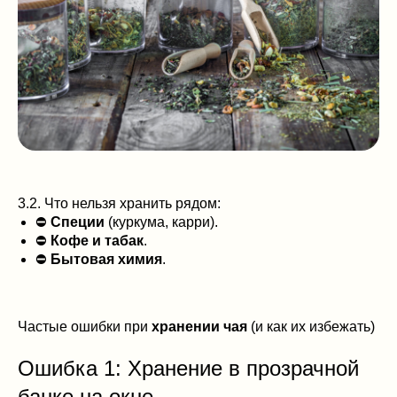
3.2. Что нельзя хранить рядом:
⛔
Специи
(куркума, карри).
⛔
Кофе и табак
.
⛔
Бытовая химия
.
Частые ошибки при
хранении чая
(и как их избежать)
Ошибка 1: Хранение в прозрачной
банке на окне