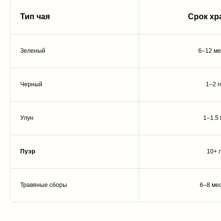
Тип чая
Срок хр
Зеленый
6–12 ме
Черный
1–2 г
Улун
1–1.5 
Пуэр
10+ 
Травяные сборы
6–8 ме