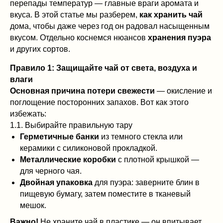
перепады температур — главные враги аромата и
вкуса. В этой статье мы разберем,
как хранить чай
дома, чтобы даже через год он радовал насыщенным
вкусом. Отдельно коснемся нюансов
хранения пуэра
и других сортов.
Правило 1: Защищайте чай от света, воздуха и
влаги
Основная причина потери свежести
— окисление и
поглощение посторонних запахов. Вот как этого
избежать:
1.1. Выбирайте правильную тару
Герметичные банки
из темного стекла или
керамики с силиконовой прокладкой.
Металлические коробки
с плотной крышкой —
для черного чая.
Двойная упаковка
для пуэра: заверните блин в
пищевую бумагу, затем поместите в тканевый
мешок.
Важно!
Не храните чай в пластике — он впитывает